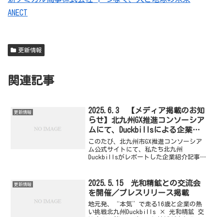
ANECT
更新情報
関連記事
2025.6.3 【メディア掲載のお知
更新情報
らせ】北九州GX推進コンソーシア
ムにて、Duckbillsによる企業レ
ポートが掲載されました！
このたび、北九州市GX推進コンソーシア
ム公式サイトにて、私たち北九州
Duckbillsがレポートした企業紹介記事
が掲載されました！GX（グリーントラン
スフォーメーション）を通じて持続可能
な社会づくりに取り組む企業の姿を、若
2025.5.15 光和精鉱との交流会
更新情報
い世代の視点で取材...
を開催／プレスリリース掲載
地元発、“本気”で走る16歳と企業の熱
い挑戦北九州Duckbills × 光和精鉱 交