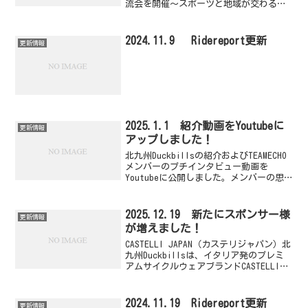
流会を開催～スポーツと地域が交わる、
若き才能の育成現場を公開～概要北九州
市を拠点に活動する自転車ロードレース
チーム「北九州Duckbills」（監督：宮
2024.11.9 Ridereport更新
更新情報
本...
2025.1.1 紹介動画をYoutubeに
更新情報
アップしました！
北九州Duckbillsの紹介およびTEAMECHO
メンバーのプチインタビュー動画を
Youtubeに公開しました。メンバーの思
いや意気込みが動画内で語られています
ので是非ご覧になってください。紹介動
画リンク
2025.12.19 新たにスポンサー様
更新情報
が増えました！
CASTELLI JAPAN（カステリジャパン）北
九州Duckbillsは、イタリア発のプレミ
アムサイクルウェアブランドCASTELLI
JAPAN（カステリジャパン）様と、チーム
ジャージ供給に関するサプライヤー契約
を締結しました。Cast...
2024.11.19 Ridereport更新
更新情報