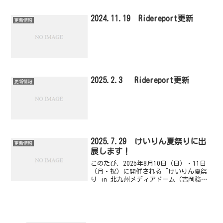
市を拠点に活動する自転車ロードレース
チーム「北九州Duckbills」（監督：宮
2024.11.19 Ridereport更新
更新情報
本...
2025.2.3 Ridereport更新
更新情報
2025.7.29 けいりん夏祭りに出
更新情報
展します！
このたび、2025年8月10日（日）・11日
（月・祝）に開催される「けいりん夏祭
り in 北九州メディアドーム（吉岡稔真
カップ併催）」に、北九州Duckbillsと
してブース出展させていただくことにな
りました🔹出展内容【Zwift体験コー
ナ...